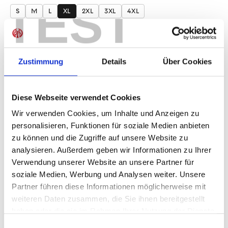
TEST
S
M
L
XL
2XL
3XL
4XL
Produkt Anzahl: Gib den gewünschten Wer
Anzahl
Sofort verfügbar, Lieferzeit: 1-3 Tage
Zustimmung
Details
Über Cookies
Diese Webseite verwendet Cookies
Wir verwenden Cookies, um Inhalte und Anzeigen zu
IN DEN WARENKORB
personalisieren, Funktionen für soziale Medien anbieten
zu können und die Zugriffe auf unsere Website zu
analysieren. Außerdem geben wir Informationen zu Ihrer
Verwendung unserer Website an unsere Partner für
Produktdetails
soziale Medien, Werbung und Analysen weiter. Unsere
Partner führen diese Informationen möglicherweise mit
weiteren Daten zusammen, die Sie ihnen bereitgestellt
haben oder die sie im Rahmen Ihrer Nutzung der Dienste
ÄHNLICHE PRODUKTE
gesammelt haben.
Einwilligungsauswahl