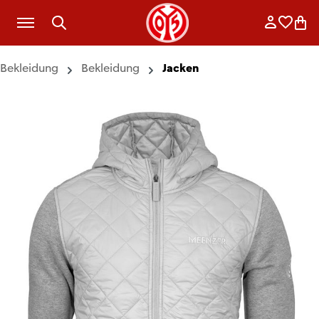
Zum Hauptinhalt springen
Anmelde
Merkli
War
Bekleidung
Bekleidung
Jacken