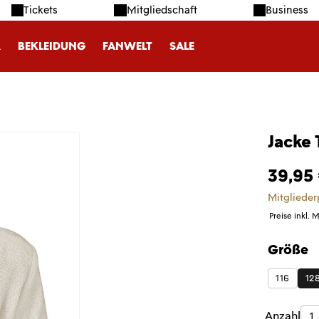
Tickets
Mitgliedschaft
Business
R
BEKLEIDUNG
FANWELT
SALE
Jacke
39,95
Mitglieder
Preise inkl. 
Größe
auswäh
116
12
Produk
Anzahl