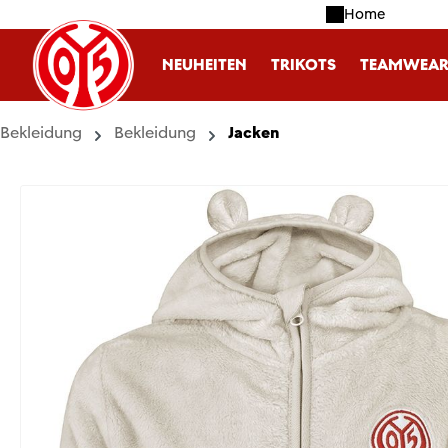
Home
m Hauptinhalt springen
Zur Suche springen
Zur Hauptnavigation springen
NEUHEITEN
TRIKOTS
TEAMWEA
Bekleidung
Bekleidung
Jacken