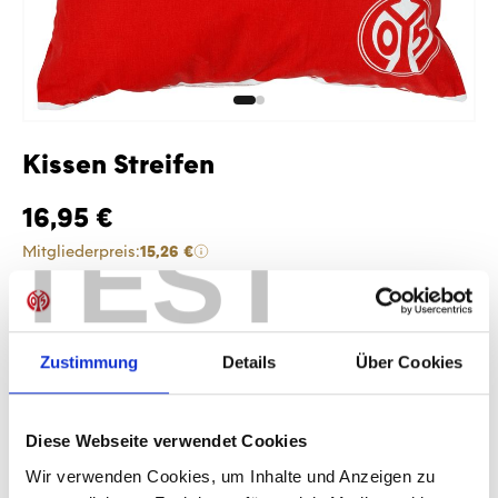
Kissen Streifen
16,95 €
TEST
Mitgliederpreis:
15,26 €
Preise inkl. MwSt. zzgl. Versandkosten
Produkt Anzahl: Gib den gewünschten Wer
Anzahl
Zustimmung
Details
Über Cookies
Sofort verfügbar, Lieferzeit: 1-3 Tage
Diese Webseite verwendet Cookies
Wir verwenden Cookies, um Inhalte und Anzeigen zu
IN DEN WARENKORB