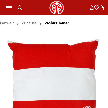
Zum Hauptinhalt springen
Anmelde
Merkli
War
Fanwelt
Zuhause
Wohnzimmer