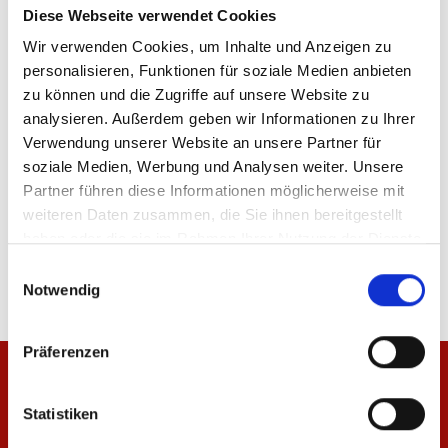
Diese Webseite verwendet Cookies
Sofort verfügbar, Lieferzeit: 1-3 Tage
Wir verwenden Cookies, um Inhalte und Anzeigen zu
personalisieren, Funktionen für soziale Medien anbieten
zu können und die Zugriffe auf unsere Website zu
analysieren. Außerdem geben wir Informationen zu Ihrer
IN DEN WARENKORB
Verwendung unserer Website an unsere Partner für
soziale Medien, Werbung und Analysen weiter. Unsere
Partner führen diese Informationen möglicherweise mit
weiteren Daten zusammen, die Sie ihnen bereitgestellt
Produktdetails
haben oder die sie im Rahmen Ihrer Nutzung der Dienste
gesammelt haben.
Einwilligungsauswahl
Notwendig
Präferenzen
Statistiken