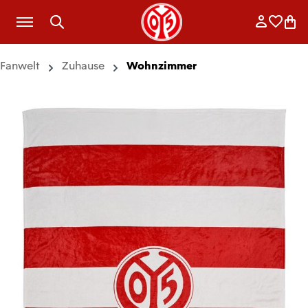
Zum Hauptinhalt springen
Anmelde
Merkli
War
Fanwelt
Zuhause
Wohnzimmer