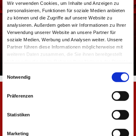
Verpasse nie wieder exklusive Kollektionen und
Wir verwenden Cookies, um Inhalte und Anzeigen zu
Online Specials
personalisieren, Funktionen für soziale Medien anbieten
Erfahre als erstes von exklusiven Deals und
zu können und die Zugriffe auf unsere Website zu
Sonderverkäufen
analysieren. Außerdem geben wir Informationen zu Ihrer
Nehme an unseren Gewinnspielen mit
Verwendung unserer Website an unsere Partner für
attraktiven Preisen teil
soziale Medien, Werbung und Analysen weiter. Unsere
Partner führen diese Informationen möglicherweise mit
E-MAIL-ADRESSE
*
weiteren Daten zusammen, die Sie ihnen bereitgestellt
haben oder die sie im Rahmen Ihrer Nutzung der Dienste
VORNAME (OPTIONAL)
gesammelt haben.
Einwilligungsauswahl
Notwendig
Ich habe die
Datenschutzbestimmungen
zur Kenntnis
genommen und die
AGB
gelesen und bin mit ihnen
Präferenzen
einverstanden.
*
Ich erkläre mich damit einverstanden, dass der 1. FSV
Mainz 05 e.V. mir per E-Mail, Post sowie über weitere
Statistiken
Kommunikationsmittel (z.B. Telefon oder SMS)
Informationen und Angebote zu Waren und
Dienstleistungen von Mainz 05 (z.B. Tickets,
Marketing
Merchandising, Veranstaltungen) sowie von Partnern