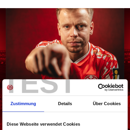
TEST
Fanshop Newsletter
Zustimmung
Details
Über Cookies
Melde dich jetzt an und bleibe immer auf dem
neusten Stand.
Diese Webseite verwendet Cookies