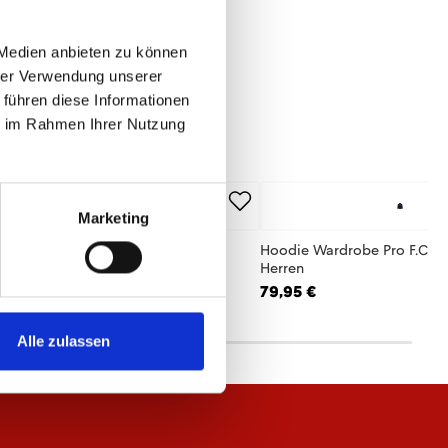
 Medien anbieten zu können
hrer Verwendung unserer
 führen diese Informationen
ie im Rahmen Ihrer Nutzung
Marketing
lo Wardrobe Pro F.C. Navy 25/26
Hoodie Wardrobe Pro F.C. N
rren
Herren
,95 €
79,95 €
Alle zulassen