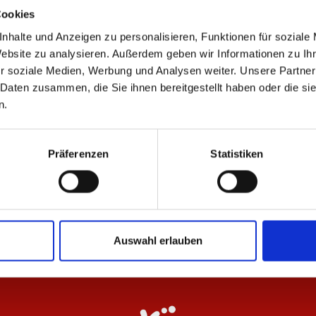
Cookies
nhalte und Anzeigen zu personalisieren, Funktionen für soziale
Website zu analysieren. Außerdem geben wir Informationen zu I
r soziale Medien, Werbung und Analysen weiter. Unsere Partner
ÄHNLICHE PRODUKTE
 Daten zusammen, die Sie ihnen bereitgestellt haben oder die s
n.
Präferenzen
Statistiken
F.C. 25/26 Herren
T-Shirt Wardrobe Pro F.C. Navy 25/26
Po
Herren
He
29,95 €
34
Auswahl erlauben