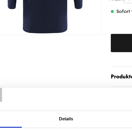
Sofort 
Produktd
T
Details