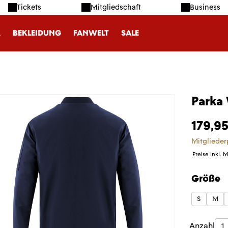
Tickets
Mitgliedschaft
Business
R
BEKLEIDUNG
FANWELT
SALE
Parka
179,95
Mitglieder
Preise inkl. 
Größe
auswäh
S
M
Produk
Anzahl