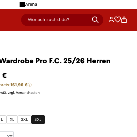
Arena
Anmelden
Merklist
Ware
Wonach suchst du?
header.searchDescription
 Wardrobe Pro F.C. 25/26 Herren
 €
preis:
161,96 €
MwSt. zzgl. Versandkosten
len
L
XL
2XL
3XL
t Anzahl: Gib den gewünschten Wert ein 