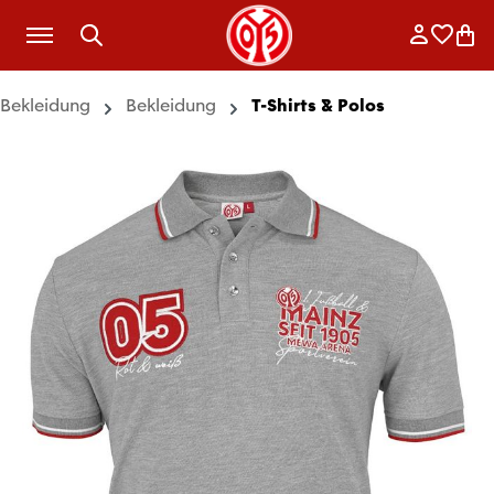
Zum Hauptinhalt springen
Anmelde
Merkli
War
Bekleidung
Bekleidung
T-Shirts & Polos