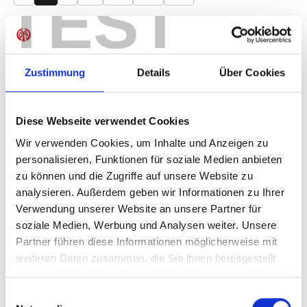
TEST
Produkt Anzahl: Gib den gewünschten Wer
Anzahl
Sofort verfügbar, Lieferzeit: 1-3 Tage
Zustimmung
Details
Über Cookies
Diese Webseite verwendet Cookies
IN DEN WARENKORB
Wir verwenden Cookies, um Inhalte und Anzeigen zu
personalisieren, Funktionen für soziale Medien anbieten
zu können und die Zugriffe auf unsere Website zu
analysieren. Außerdem geben wir Informationen zu Ihrer
Produktdetails
Verwendung unserer Website an unsere Partner für
soziale Medien, Werbung und Analysen weiter. Unsere
Partner führen diese Informationen möglicherweise mit
weiteren Daten zusammen, die Sie ihnen bereitgestellt
ÄHNLICHE PRODUKTE
haben oder die sie im Rahmen Ihrer Nutzung der Dienste
gesammelt haben.
Einwilligungsauswahl