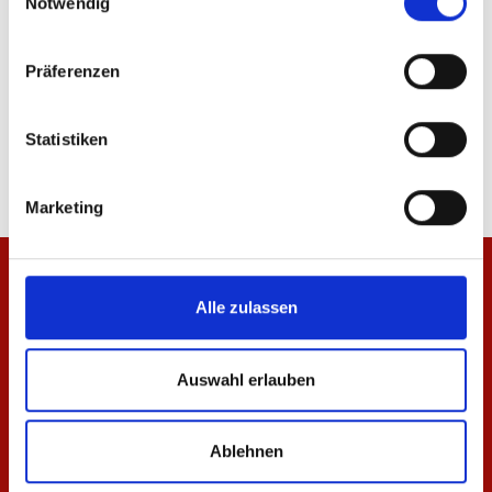
Notwendig
-60%
Präferenzen
Zip Jacke 1905 Herren
Schal Mainz 05
74,95 €
12,00 €
29,95 €
Statistiken
Marketing
Alle zulassen
Auswahl erlauben
Ablehnen