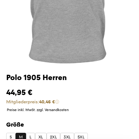
Polo 1905 Herren
44,95 €
Mitgliederpreis:
40,46 €
Preise inkl. MwSt. zzgl. Versandkosten
Größe
auswählen
S
M
L
XL
2XL
3XL
5XL