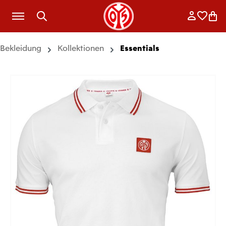
Zum Hauptinhalt springen
Anmelde
Merkli
War
Bekleidung
Kollektionen
Essentials