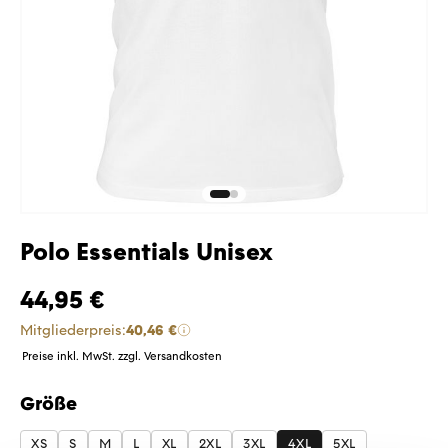
Polo Essentials Unisex
44,95 €
Mitgliederpreis:
40,46 €
Preise inkl. MwSt. zzgl. Versandkosten
Größe
auswählen
XS
S
M
L
XL
2XL
3XL
4XL
5XL