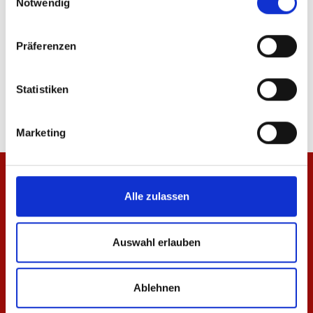
Notwendig
Präferenzen
T-Shirt Essentials Weiß Unisex
T-Shirt Essentials Nav
29,95 €
29,95 €
Statistiken
Marketing
Alle zulassen
Auswahl erlauben
Ablehnen