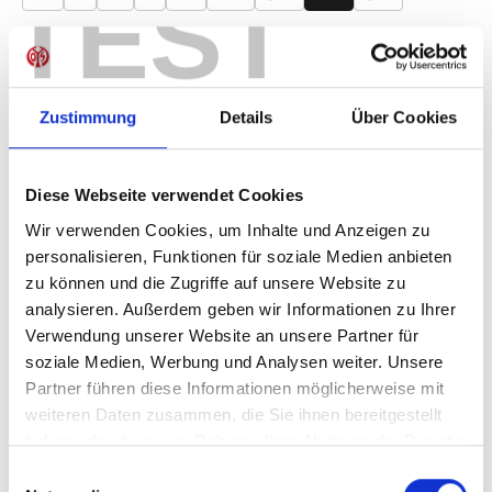
TEST
Produkt Anzahl: Gib den gewünschten Wer
Anzahl
Sofort verfügbar, Lieferzeit: 1-3 Tage
Zustimmung
Details
Über Cookies
Diese Webseite verwendet Cookies
IN DEN WARENKORB
Wir verwenden Cookies, um Inhalte und Anzeigen zu
personalisieren, Funktionen für soziale Medien anbieten
zu können und die Zugriffe auf unsere Website zu
analysieren. Außerdem geben wir Informationen zu Ihrer
Produktdetails
Verwendung unserer Website an unsere Partner für
soziale Medien, Werbung und Analysen weiter. Unsere
Partner führen diese Informationen möglicherweise mit
weiteren Daten zusammen, die Sie ihnen bereitgestellt
haben oder die sie im Rahmen Ihrer Nutzung der Dienste
ÄHNLICHE PRODUKTE
gesammelt haben.
Einwilligungsauswahl