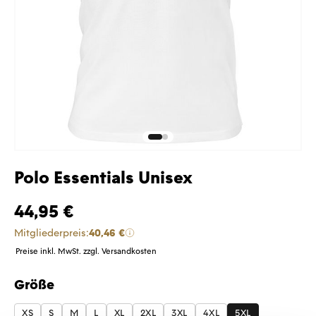
Polo Essentials Unisex
44,95 €
Mitgliederpreis:
40,46 €
Preise inkl. MwSt. zzgl. Versandkosten
Größe
auswählen
XS
S
M
L
XL
2XL
3XL
4XL
5XL