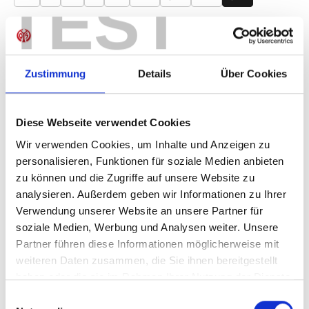
TEST
Produkt Anzahl: Gib den gewünschten Wer
Anzahl
Sofort verfügbar, Lieferzeit: 1-3 Tage
Zustimmung
Details
Über Cookies
Diese Webseite verwendet Cookies
IN DEN WARENKORB
Wir verwenden Cookies, um Inhalte und Anzeigen zu
personalisieren, Funktionen für soziale Medien anbieten
zu können und die Zugriffe auf unsere Website zu
analysieren. Außerdem geben wir Informationen zu Ihrer
Produktdetails
Verwendung unserer Website an unsere Partner für
soziale Medien, Werbung und Analysen weiter. Unsere
Partner führen diese Informationen möglicherweise mit
weiteren Daten zusammen, die Sie ihnen bereitgestellt
haben oder die sie im Rahmen Ihrer Nutzung der Dienste
ÄHNLICHE PRODUKTE
gesammelt haben.
Einwilligungsauswahl