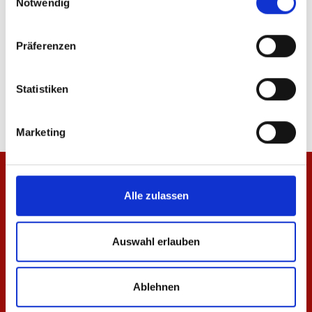
Notwendig
Präferenzen
T-Shirt Essentials Weiß Unisex
T-Shirt Essentials Nav
29,95 €
29,95 €
Statistiken
Marketing
Alle zulassen
Auswahl erlauben
Ablehnen