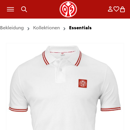
Zum Hauptinhalt springen
Anmelde
Merkli
War
Bekleidung
Kollektionen
Essentials