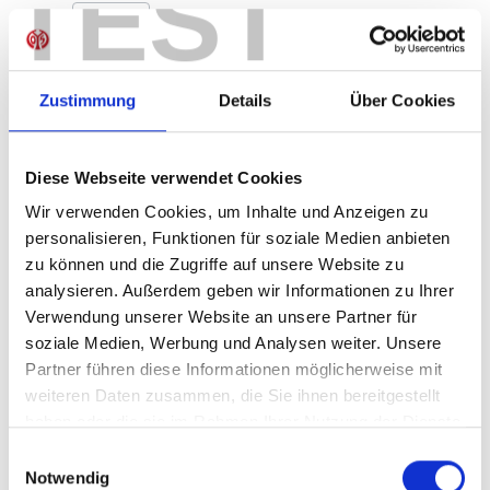
TEST
Produkt Anzahl: Gib den gewünschten Wer
Anzahl
Sofort verfügbar, Lieferzeit: 1-3 Tage
Zustimmung
Details
Über Cookies
Diese Webseite verwendet Cookies
IN DEN WARENKORB
Wir verwenden Cookies, um Inhalte und Anzeigen zu
personalisieren, Funktionen für soziale Medien anbieten
zu können und die Zugriffe auf unsere Website zu
analysieren. Außerdem geben wir Informationen zu Ihrer
Produktdetails
Verwendung unserer Website an unsere Partner für
soziale Medien, Werbung und Analysen weiter. Unsere
Partner führen diese Informationen möglicherweise mit
weiteren Daten zusammen, die Sie ihnen bereitgestellt
ÄHNLICHE PRODUKTE
haben oder die sie im Rahmen Ihrer Nutzung der Dienste
gesammelt haben.
Einwilligungsauswahl
Notwendig