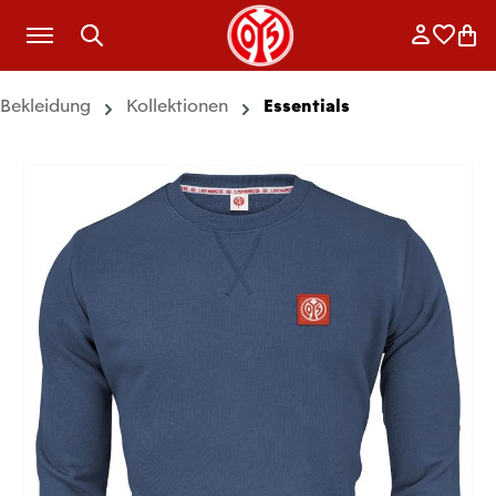
Zum Hauptinhalt springen
Anmelde
Merkli
War
Bekleidung
Kollektionen
Essentials