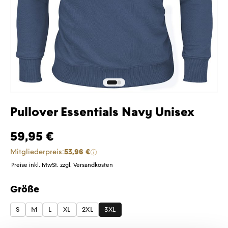
Pullover Essentials Navy Unisex
59,95 €
Mitgliederpreis:
53,96 €
Preise inkl. MwSt. zzgl. Versandkosten
Größe
auswählen
S
M
L
XL
2XL
3XL