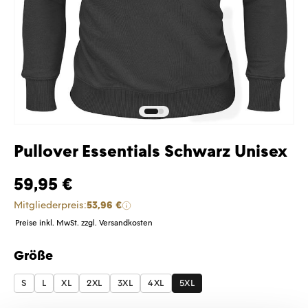
Pullover Essentials Schwarz Unisex
59,95 €
Mitgliederpreis:
53,96 €
Preise inkl. MwSt. zzgl. Versandkosten
Größe
auswählen
S
L
XL
2XL
3XL
4XL
5XL