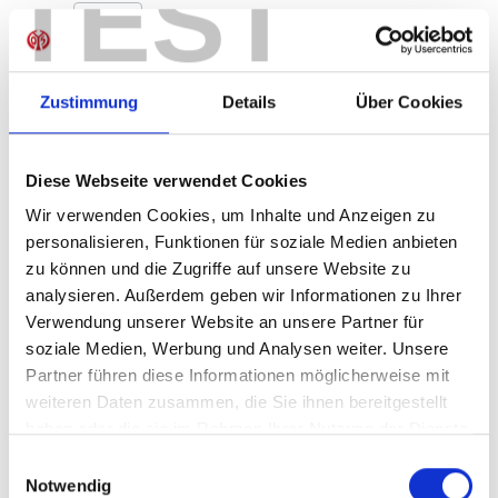
TEST
Produkt Anzahl: Gib den gewünschten Wer
Anzahl
Sofort verfügbar, Lieferzeit: 1-3 Tage
Zustimmung
Details
Über Cookies
Diese Webseite verwendet Cookies
IN DEN WARENKORB
Wir verwenden Cookies, um Inhalte und Anzeigen zu
personalisieren, Funktionen für soziale Medien anbieten
zu können und die Zugriffe auf unsere Website zu
analysieren. Außerdem geben wir Informationen zu Ihrer
Produktdetails
Verwendung unserer Website an unsere Partner für
soziale Medien, Werbung und Analysen weiter. Unsere
Partner führen diese Informationen möglicherweise mit
weiteren Daten zusammen, die Sie ihnen bereitgestellt
ÄHNLICHE PRODUKTE
haben oder die sie im Rahmen Ihrer Nutzung der Dienste
gesammelt haben.
Einwilligungsauswahl
Notwendig