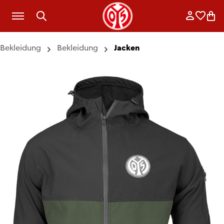
Zum Hauptinhalt springen
Anmelde
Merkli
War
Bekleidung
Bekleidung
Jacken