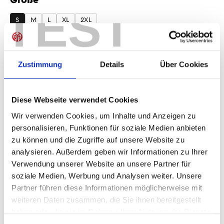
auswählen
TEST
S
M
L
XL
2XL
Produkt Anzahl: Gib den gewünschten Wer
Anzahl
Zustimmung
Details
Über Cookies
Sofort verfügbar, Lieferzeit: 1-3 Tage
Diese Webseite verwendet Cookies
Wir verwenden Cookies, um Inhalte und Anzeigen zu
IN DEN WARENKORB
personalisieren, Funktionen für soziale Medien anbieten
zu können und die Zugriffe auf unsere Website zu
analysieren. Außerdem geben wir Informationen zu Ihrer
Verwendung unserer Website an unsere Partner für
Produktdetails
soziale Medien, Werbung und Analysen weiter. Unsere
Partner führen diese Informationen möglicherweise mit
weiteren Daten zusammen, die Sie ihnen bereitgestellt
haben oder die sie im Rahmen Ihrer Nutzung der Dienste
gesammelt haben.