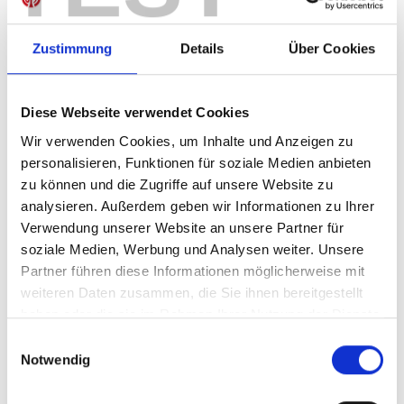
Zustimmung
Details
Über Cookies
IN DEN WARENKORB
Diese Webseite verwendet Cookies
Wir verwenden Cookies, um Inhalte und Anzeigen zu
personalisieren, Funktionen für soziale Medien anbieten
Produktdetails
zu können und die Zugriffe auf unsere Website zu
analysieren. Außerdem geben wir Informationen zu Ihrer
Verwendung unserer Website an unsere Partner für
soziale Medien, Werbung und Analysen weiter. Unsere
ÄHNLICHE PRODUKTE
Partner führen diese Informationen möglicherweise mit
weiteren Daten zusammen, die Sie ihnen bereitgestellt
haben oder die sie im Rahmen Ihrer Nutzung der Dienste
gesammelt haben.
Einwilligungsauswahl
NEU
Notwendig
Heimtrikot 26/27 Herren
Strumpfstutzen Auswe