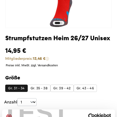
Strumpfstutzen Heim 26/27 Unisex
14,95 €
Mitgliederpreis:
13,46 €
Preise inkl. MwSt. zzgl. Versandkosten
Größe
auswählen
Gr. 31 - 34
Gr. 35 - 38
Gr. 39 - 42
Gr. 43 - 46
TEST
Produkt Anzahl: Gib den gewünschten Wer
Anzahl
Sofort verfügbar, Lieferzeit: 5-7 Tage