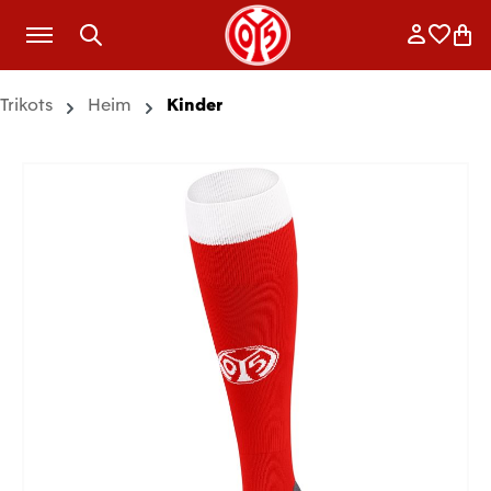
Zum Hauptinhalt springen
Anmelde
Merkli
War
Trikots
Heim
Kinder