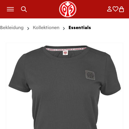
Zum Hauptinhalt springen
Anmelde
Merkli
War
Bekleidung
Kollektionen
Essentials