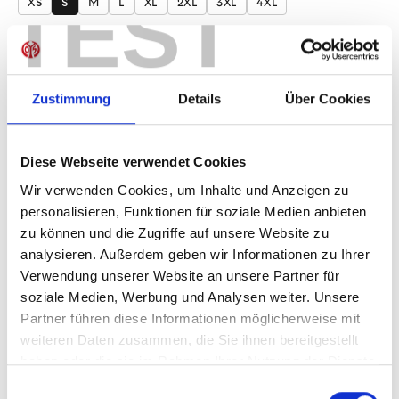
TEST
XS
S
M
L
XL
2XL
3XL
4XL
Produkt Anzahl: Gib den gewünschten Wer
Anzahl
Sofort verfügbar, Lieferzeit: 1-3 Tage
Zustimmung
Details
Über Cookies
Diese Webseite verwendet Cookies
IN DEN WARENKORB
Wir verwenden Cookies, um Inhalte und Anzeigen zu
personalisieren, Funktionen für soziale Medien anbieten
zu können und die Zugriffe auf unsere Website zu
analysieren. Außerdem geben wir Informationen zu Ihrer
Verwendung unserer Website an unsere Partner für
Produktdetails
soziale Medien, Werbung und Analysen weiter. Unsere
Partner führen diese Informationen möglicherweise mit
weiteren Daten zusammen, die Sie ihnen bereitgestellt
haben oder die sie im Rahmen Ihrer Nutzung der Dienste
ÄHNLICHE PRODUKTE
gesammelt haben.
Einwilligungsauswahl