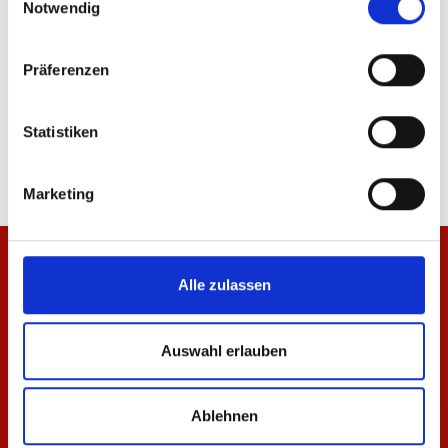
Notwendig
Präferenzen
T-Shirt Essentials Anthrazit Unisex
T-Shirt Essentials Anth
Statistiken
29,95 €
24,95 €
Marketing
Alle zulassen
Auswahl erlauben
Ablehnen