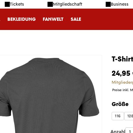
Tickets
Mitgliedschaft
Business
R
BEKLEIDUNG
FANWELT
SALE
T-Shir
24,95
Mitglieder
Preise inkl. 
Größe
auswäh
116
12
Produk
Anzahl