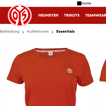
Home
m Hauptinhalt springen
Zur Suche springen
Zur Hauptnavigation springen
NEUHEITEN
TRIKOTS
TEAMWEA
Bekleidung
Kollektionen
Essentials