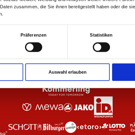
 Daten zusammen, die Sie ihnen bereitgestellt haben oder die s
n.
Weiß Damen
T-Shirt Essentials Schwarz Unisex
T-S
29,95 €
29
Präferenzen
Statistiken
Auswahl erlauben