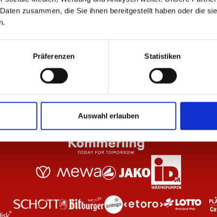
 Daten zusammen, die Sie ihnen bereitgestellt haben oder die s
n.
Weiß Damen
T-Shirt Essentials Schwarz Unisex
T-S
29,95 €
29
Präferenzen
Statistiken
Auswahl erlauben