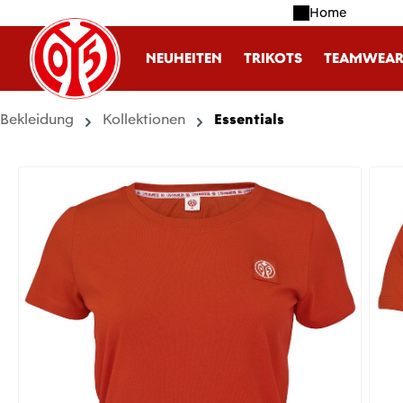
Home
m Hauptinhalt springen
Zur Suche springen
Zur Hauptnavigation springen
NEUHEITEN
TRIKOTS
TEAMWEA
Bekleidung
Kollektionen
Essentials