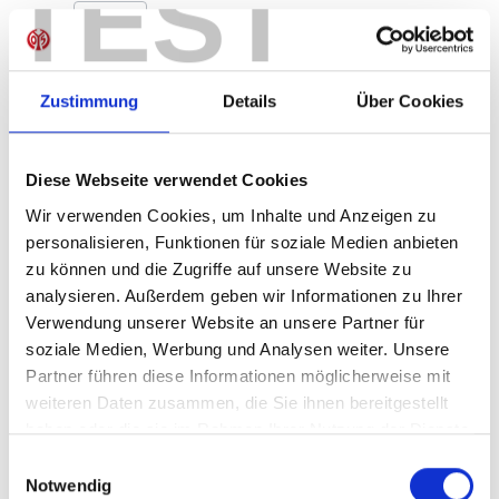
TEST
Produkt Anzahl: Gib den gewünschten Wer
Anzahl
Sofort verfügbar, Lieferzeit: 1-3 Tage
Zustimmung
Details
Über Cookies
Diese Webseite verwendet Cookies
IN DEN WARENKORB
Wir verwenden Cookies, um Inhalte und Anzeigen zu
personalisieren, Funktionen für soziale Medien anbieten
zu können und die Zugriffe auf unsere Website zu
analysieren. Außerdem geben wir Informationen zu Ihrer
Produktdetails
Verwendung unserer Website an unsere Partner für
soziale Medien, Werbung und Analysen weiter. Unsere
Partner führen diese Informationen möglicherweise mit
weiteren Daten zusammen, die Sie ihnen bereitgestellt
ÄHNLICHE PRODUKTE
haben oder die sie im Rahmen Ihrer Nutzung der Dienste
gesammelt haben.
Einwilligungsauswahl
Notwendig