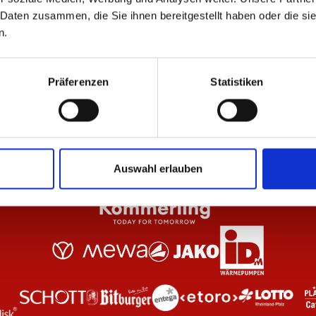
 Daten zusammen, die Sie ihnen bereitgestellt haben oder die s
n.
eiß Unisex
T-Shirt Essentials Rot Unisex
T-S
29,95 €
29
Präferenzen
Statistiken
Auswahl erlauben