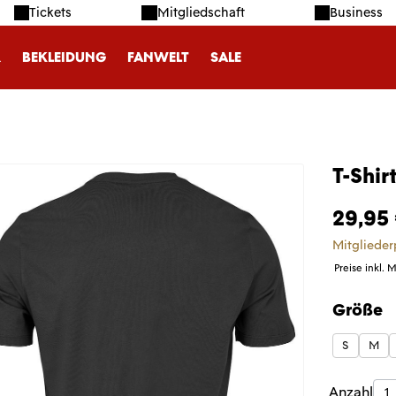
Tickets
Mitgliedschaft
Business
R
BEKLEIDUNG
FANWELT
SALE
T-Shir
29,95
Mitglieder
Preise inkl. 
Größe
auswäh
S
M
Produk
Anzahl