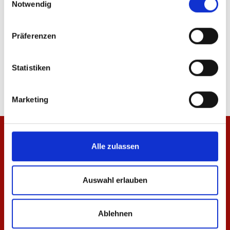
Notwendig
Präferenzen
T-Shirt Essentials Weiß Unisex
T-Shirt Essentials Rot
Statistiken
29,95 €
29,95 €
Marketing
Alle zulassen
Auswahl erlauben
Ablehnen