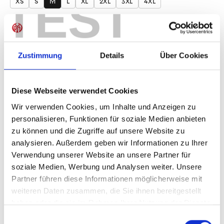
TEST
XS
S
M
L
XL
2XL
3XL
4XL
Produkt Anzahl: Gib den gewünschten Wer
Anzahl
Sofort verfügbar, Lieferzeit: 1-3 Tage
Zustimmung
Details
Über Cookies
Diese Webseite verwendet Cookies
IN DEN WARENKORB
Wir verwenden Cookies, um Inhalte und Anzeigen zu
personalisieren, Funktionen für soziale Medien anbieten
zu können und die Zugriffe auf unsere Website zu
analysieren. Außerdem geben wir Informationen zu Ihrer
Verwendung unserer Website an unsere Partner für
Produktdetails
soziale Medien, Werbung und Analysen weiter. Unsere
Partner führen diese Informationen möglicherweise mit
weiteren Daten zusammen, die Sie ihnen bereitgestellt
haben oder die sie im Rahmen Ihrer Nutzung der Dienste
ÄHNLICHE PRODUKTE
gesammelt haben.
Einwilligungsauswahl