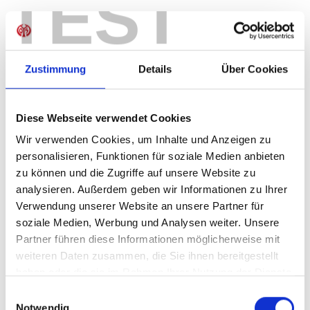
TEST
Produkt Anzahl: Gib den gewünschten Wer
Anzahl
Sofort verfügbar, Lieferzeit: 1-3 Tage
Zustimmung
Details
Über Cookies
Diese Webseite verwendet Cookies
IN DEN WARENKORB
Wir verwenden Cookies, um Inhalte und Anzeigen zu
personalisieren, Funktionen für soziale Medien anbieten
zu können und die Zugriffe auf unsere Website zu
analysieren. Außerdem geben wir Informationen zu Ihrer
Produktdetails
Verwendung unserer Website an unsere Partner für
soziale Medien, Werbung und Analysen weiter. Unsere
Partner führen diese Informationen möglicherweise mit
weiteren Daten zusammen, die Sie ihnen bereitgestellt
ÄHNLICHE PRODUKTE
haben oder die sie im Rahmen Ihrer Nutzung der Dienste
gesammelt haben.
Einwilligungsauswahl
Notwendig