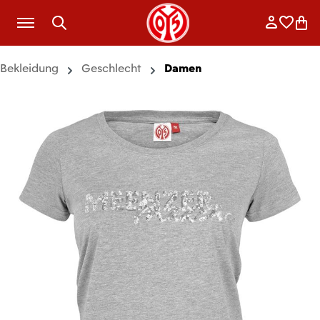
Zum Hauptinhalt springen
Anmelde
Merkli
War
Bekleidung
Geschlecht
Damen