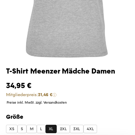
T-Shirt Meenzer Mädche Damen
34,95 €
Mitgliederpreis:
31,46 €
Preise inkl. MwSt. zzgl. Versandkosten
Größe
auswählen
XS
S
M
L
XL
2XL
3XL
4XL