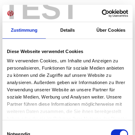
TEST
Produkt Anzahl: Gib den gewünschten Wer
Anzahl
Sofort verfügbar, Lieferzeit: 1-3 Tage
Zustimmung
Details
Über Cookies
Diese Webseite verwendet Cookies
IN DEN WARENKORB
Wir verwenden Cookies, um Inhalte und Anzeigen zu
personalisieren, Funktionen für soziale Medien anbieten
zu können und die Zugriffe auf unsere Website zu
analysieren. Außerdem geben wir Informationen zu Ihrer
Produktdetails
Verwendung unserer Website an unsere Partner für
soziale Medien, Werbung und Analysen weiter. Unsere
Partner führen diese Informationen möglicherweise mit
weiteren Daten zusammen, die Sie ihnen bereitgestellt
ÄHNLICHE PRODUKTE
haben oder die sie im Rahmen Ihrer Nutzung der Dienste
gesammelt haben.
Einwilligungsauswahl
Notwendig