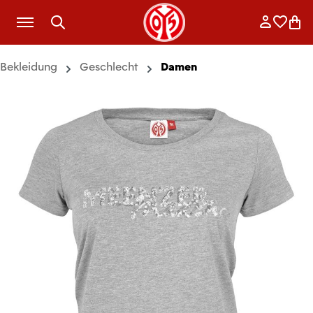
Zum Hauptinhalt springen
Anmelde
Merkli
War
Bekleidung
Geschlecht
Damen