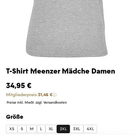
T-Shirt Meenzer Mädche Damen
34,95 €
Mitgliederpreis:
31,46 €
Preise inkl. MwSt. zzgl. Versandkosten
Größe
auswählen
XS
S
M
L
XL
2XL
3XL
4XL