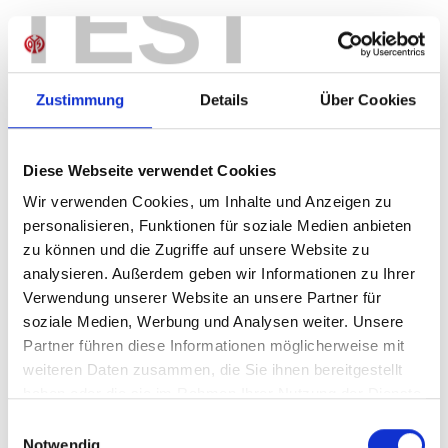
TEST
Produkt Anzahl: Gib den gewünschten Wer
Anzahl
Sofort verfügbar, Lieferzeit: 1-3 Tage
Zustimmung
Details
Über Cookies
Diese Webseite verwendet Cookies
IN DEN WARENKORB
Wir verwenden Cookies, um Inhalte und Anzeigen zu
personalisieren, Funktionen für soziale Medien anbieten
zu können und die Zugriffe auf unsere Website zu
analysieren. Außerdem geben wir Informationen zu Ihrer
Produktdetails
Verwendung unserer Website an unsere Partner für
soziale Medien, Werbung und Analysen weiter. Unsere
Partner führen diese Informationen möglicherweise mit
weiteren Daten zusammen, die Sie ihnen bereitgestellt
ÄHNLICHE PRODUKTE
haben oder die sie im Rahmen Ihrer Nutzung der Dienste
gesammelt haben.
Einwilligungsauswahl
Notwendig