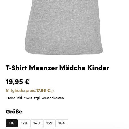
T-Shirt Meenzer Mädche Kinder
19,95 €
Mitgliederpreis:
17,96 €
Preise inkl. MwSt. zzgl. Versandkosten
Größe
auswählen
116
128
140
152
164