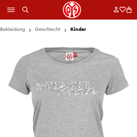
Zum Hauptinhalt springen
Anmelde
Merkli
War
Bekleidung
Geschlecht
Kinder