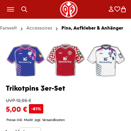
Zum Hauptinhalt springen
Anmelde
Merkli
War
Fanwelt
Accessoires
Pins, Aufkleber & Anhänger
Trikotpins 3er-Set
UVP 12,95 €
5,00 €
-61%
Preise inkl. MwSt. zzgl. Versandkosten