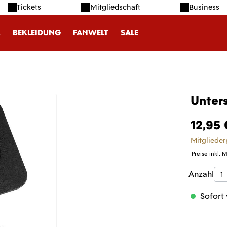
Tickets
Mitgliedschaft
Business
R
BEKLEIDUNG
FANWELT
SALE
Unter
12,95 
Mitglieder
Preise inkl. 
Produk
Anzahl
Sofort 