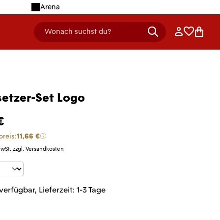
Arena
Anmelden
Merklist
Ware
Wonach suchst du?
header.searchDescription
setzer-Set Logo
€
preis:
11,66 €
MwSt. zzgl. Versandkosten
t Anzahl: Gib den gewünschten Wert ein 
verfügbar, Lieferzeit: 1-3 Tage