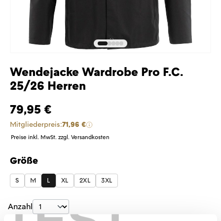
Wendejacke Wardrobe Pro F.C.
25/26 Herren
79,95 €
Mitgliederpreis:
71,96 €
Preise inkl. MwSt. zzgl. Versandkosten
Größe
auswählen
S
M
L
XL
2XL
3XL
TEST
Produkt Anzahl: Gib den gewünschten Wer
Anzahl