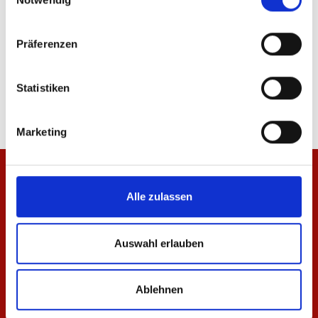
Präferenzen
Teddyjacke Pattern Herren
Windbreaker Wardrobe 
94,95 €
129,95 €
Statistiken
Marketing
Alle zulassen
Auswahl erlauben
Ablehnen