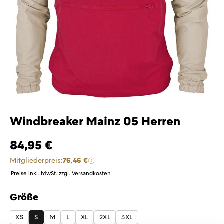
Windbreaker Mainz 05 Herren
84,95 €
Mitgliederpreis:
76,46 €
Preise inkl. MwSt. zzgl. Versandkosten
Größe
auswählen
XS
S
M
L
XL
2XL
3XL