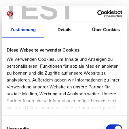
TEST
Produkt Anzahl: Gib den gewünschten Wer
Anzahl
Sofort verfügbar, Lieferzeit: 1-3 Tage
Zustimmung
Details
Über Cookies
Diese Webseite verwendet Cookies
IN DEN WARENKORB
Wir verwenden Cookies, um Inhalte und Anzeigen zu
personalisieren, Funktionen für soziale Medien anbieten
zu können und die Zugriffe auf unsere Website zu
analysieren. Außerdem geben wir Informationen zu Ihrer
Produktdetails
Verwendung unserer Website an unsere Partner für
soziale Medien, Werbung und Analysen weiter. Unsere
Partner führen diese Informationen möglicherweise mit
weiteren Daten zusammen, die Sie ihnen bereitgestellt
ÄHNLICHE PRODUKTE
haben oder die sie im Rahmen Ihrer Nutzung der Dienste
gesammelt haben.
Einwilligungsauswahl
Notwendig