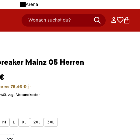
Arena
Anmelden
Merklist
Ware
Wonach suchst du?
header.searchDescription
reaker Mainz 05 Herren
 €
preis:
76,46 €
MwSt. zzgl. Versandkosten
len
M
L
XL
2XL
3XL
t Anzahl: Gib den gewünschten Wert ein 