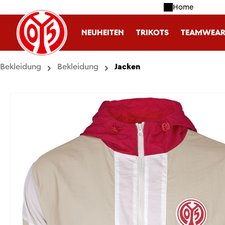
Home
m Hauptinhalt springen
Zur Suche springen
Zur Hauptnavigation springen
NEUHEITEN
TRIKOTS
TEAMWEA
Bekleidung
Bekleidung
Jacken