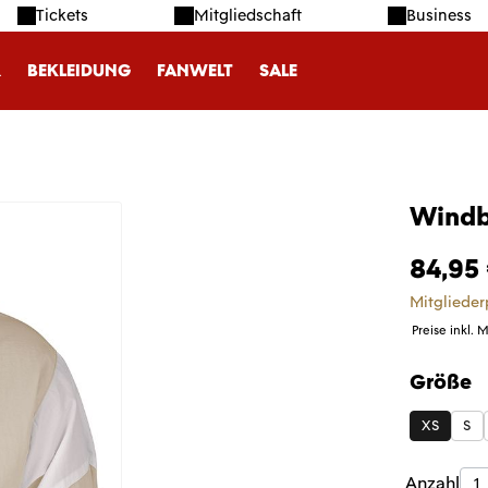
Tickets
Mitgliedschaft
Business
R
BEKLEIDUNG
FANWELT
SALE
Windb
84,95
Mitglieder
Preise inkl. 
Größe
auswäh
XS
S
Produk
Anzahl