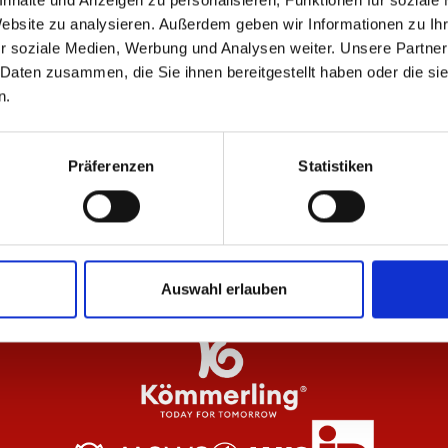
nhalte und Anzeigen zu personalisieren, Funktionen für soziale
ÄHNLICHE PRODUKTE
Website zu analysieren. Außerdem geben wir Informationen zu I
r soziale Medien, Werbung und Analysen weiter. Unsere Partner
 Daten zusammen, die Sie ihnen bereitgestellt haben oder die s
n.
be Pro F.C. 25/26
Zip Jacke 1905 Herren
So
Präferenzen
Statistiken
74,95 €
99
Auswahl erlauben