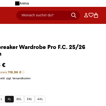
Arena
Anmelden
Merklist
Ware
Wonach suchst du?
header.searchDescription
reaker Wardrobe Pro F.C. 25/26
n
 €
preis:
116,96 €
MwSt. zzgl. Versandkosten
len
L
XL
2XL
3XL
4XL