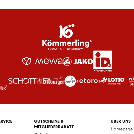
ERVICE
GUTSCHEINE &
ÜBER UNS
MITGLIEDERRABATT
Homepage