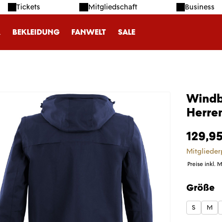
Tickets
Mitgliedschaft
Business
R
BEKLEIDUNG
FANWELT
SALE
Windb
Herre
129,95
Mitglieder
Preise inkl. 
Größe
auswäh
S
M