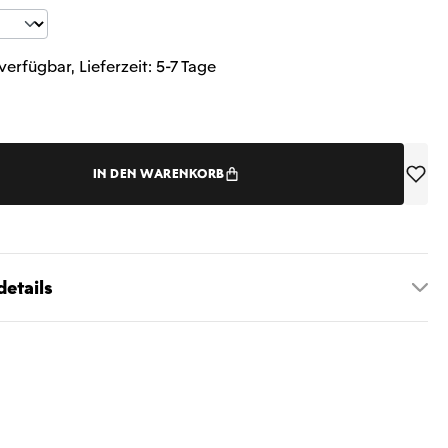
t Anzahl: Gib den gewünschten Wert ein 
verfügbar, Lieferzeit: 5-7 Tage
IN DEN WARENKORB
etails