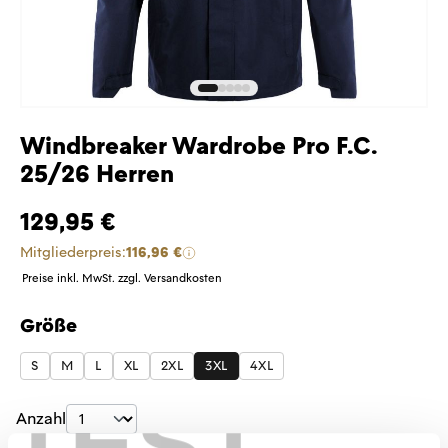
Windbreaker Wardrobe Pro F.C.
25/26 Herren
129,95 €
Mitgliederpreis:
116,96 €
Preise inkl. MwSt. zzgl. Versandkosten
Größe
auswählen
S
M
L
XL
2XL
3XL
4XL
TEST
Produkt Anzahl: Gib den gewünschten Wer
Anzahl