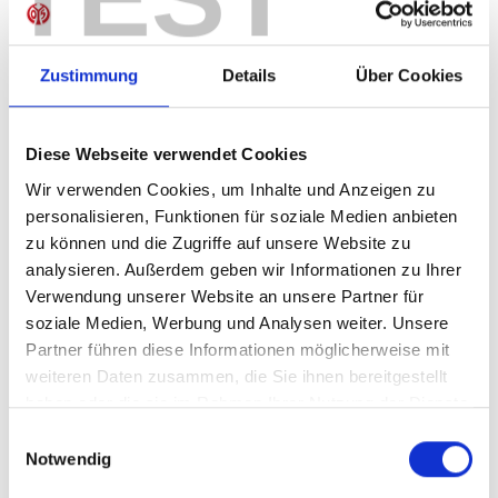
Sofort verfügbar, Lieferzeit: 5-7 Tage
Zustimmung
Details
Über Cookies
IN DEN WARENKORB
Diese Webseite verwendet Cookies
Wir verwenden Cookies, um Inhalte und Anzeigen zu
personalisieren, Funktionen für soziale Medien anbieten
zu können und die Zugriffe auf unsere Website zu
Produktdetails
analysieren. Außerdem geben wir Informationen zu Ihrer
Verwendung unserer Website an unsere Partner für
soziale Medien, Werbung und Analysen weiter. Unsere
Partner führen diese Informationen möglicherweise mit
ÄHNLICHE PRODUKTE
weiteren Daten zusammen, die Sie ihnen bereitgestellt
haben oder die sie im Rahmen Ihrer Nutzung der Dienste
gesammelt haben.
Einwilligungsauswahl
Notwendig