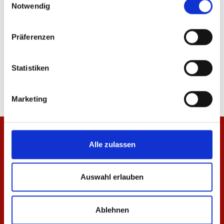
Notwendig
Präferenzen
Zip Jacke Essentials Rot Unisex
T-Shirt Essentials Rot 
Statistiken
69,95 €
29,95 €
Marketing
Alle zulassen
Auswahl erlauben
Ablehnen