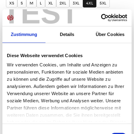
TEST
XS
S
M
L
XL
2XL
3XL
4XL
5XL
Produkt Anzahl: Gib den gewünschten Wer
Anzahl
Sofort verfügbar, Lieferzeit: 1-3 Tage
Zustimmung
Details
Über Cookies
Diese Webseite verwendet Cookies
IN DEN WARENKORB
Wir verwenden Cookies, um Inhalte und Anzeigen zu
personalisieren, Funktionen für soziale Medien anbieten
zu können und die Zugriffe auf unsere Website zu
analysieren. Außerdem geben wir Informationen zu Ihrer
Verwendung unserer Website an unsere Partner für
Produktdetails
soziale Medien, Werbung und Analysen weiter. Unsere
Partner führen diese Informationen möglicherweise mit
weiteren Daten zusammen, die Sie ihnen bereitgestellt
haben oder die sie im Rahmen Ihrer Nutzung der Dienste
ÄHNLICHE PRODUKTE
gesammelt haben.
Einwilligungsauswahl