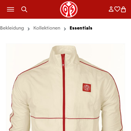
Zum Hauptinhalt springen
Anmelde
Merkli
War
Bekleidung
Kollektionen
Essentials