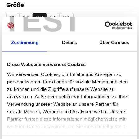
Größe
TEST
auswählen
116
128
140
152
164
Produkt Anzahl: Gib den gewünschten Wer
Anzahl
Zustimmung
Details
Über Cookies
Sofort verfügbar, Lieferzeit: 1-3 Tage
Diese Webseite verwendet Cookies
Wir verwenden Cookies, um Inhalte und Anzeigen zu
IN DEN WARENKORB
personalisieren, Funktionen für soziale Medien anbieten
zu können und die Zugriffe auf unsere Website zu
analysieren. Außerdem geben wir Informationen zu Ihrer
Verwendung unserer Website an unsere Partner für
soziale Medien, Werbung und Analysen weiter. Unsere
Produktdetails
Partner führen diese Informationen möglicherweise mit
weiteren Daten zusammen, die Sie ihnen bereitgestellt
haben oder die sie im Rahmen Ihrer Nutzung der Dienste