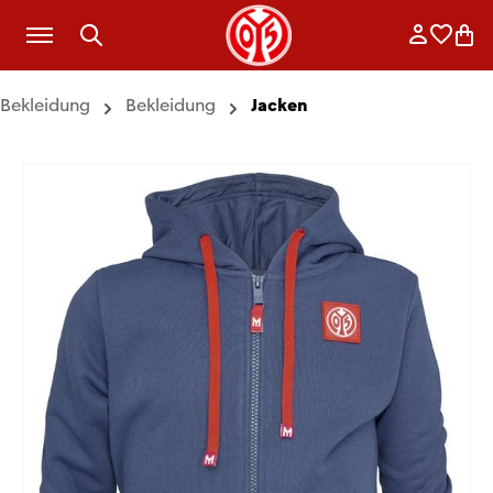
Zum Hauptinhalt springen
Anmelde
Merkli
War
Bekleidung
Bekleidung
Jacken