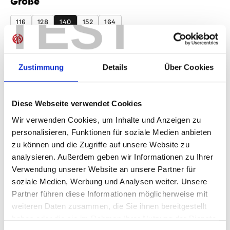
Größe
auswählen
TEST
116
128
140
152
164
Produkt Anzahl: Gib den gewünschten Wer
Anzahl
Zustimmung
Details
Über Cookies
Sofort verfügbar, Lieferzeit: 1-3 Tage
Diese Webseite verwendet Cookies
Wir verwenden Cookies, um Inhalte und Anzeigen zu
IN DEN WARENKORB
personalisieren, Funktionen für soziale Medien anbieten
zu können und die Zugriffe auf unsere Website zu
analysieren. Außerdem geben wir Informationen zu Ihrer
Verwendung unserer Website an unsere Partner für
Produktdetails
soziale Medien, Werbung und Analysen weiter. Unsere
Partner führen diese Informationen möglicherweise mit
weiteren Daten zusammen, die Sie ihnen bereitgestellt
haben oder die sie im Rahmen Ihrer Nutzung der Dienste