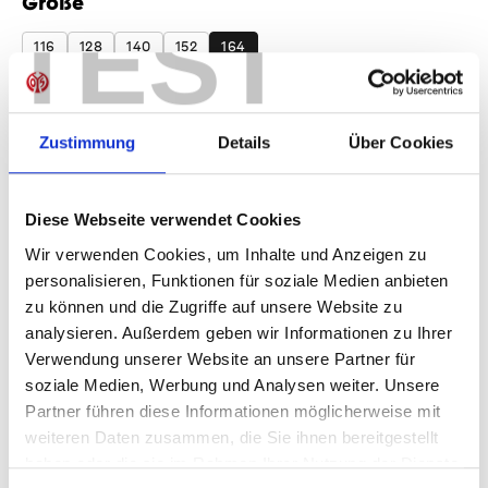
Größe
auswählen
TEST
116
128
140
152
164
Produkt Anzahl: Gib den gewünschten Wer
Anzahl
Zustimmung
Details
Über Cookies
Sofort verfügbar, Lieferzeit: 1-3 Tage
Diese Webseite verwendet Cookies
Wir verwenden Cookies, um Inhalte und Anzeigen zu
IN DEN WARENKORB
personalisieren, Funktionen für soziale Medien anbieten
zu können und die Zugriffe auf unsere Website zu
analysieren. Außerdem geben wir Informationen zu Ihrer
Verwendung unserer Website an unsere Partner für
Produktdetails
soziale Medien, Werbung und Analysen weiter. Unsere
Partner führen diese Informationen möglicherweise mit
weiteren Daten zusammen, die Sie ihnen bereitgestellt
haben oder die sie im Rahmen Ihrer Nutzung der Dienste