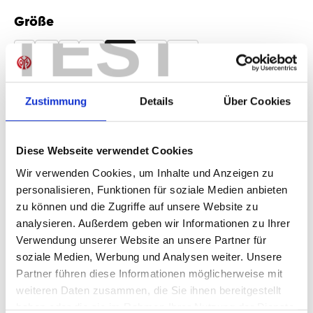
TEST
Größe
auswählen
S
M
L
XL
2XL
3XL
4XL
Produkt Anzahl: Gib den gewünschten Wer
Anzahl
Zustimmung
Details
Über Cookies
Sofort verfügbar, Lieferzeit: 1-3 Tage
Diese Webseite verwendet Cookies
Wir verwenden Cookies, um Inhalte und Anzeigen zu
personalisieren, Funktionen für soziale Medien anbieten
IN DEN WARENKORB
zu können und die Zugriffe auf unsere Website zu
analysieren. Außerdem geben wir Informationen zu Ihrer
Verwendung unserer Website an unsere Partner für
soziale Medien, Werbung und Analysen weiter. Unsere
Produktdetails
Partner führen diese Informationen möglicherweise mit
weiteren Daten zusammen, die Sie ihnen bereitgestellt
haben oder die sie im Rahmen Ihrer Nutzung der Dienste