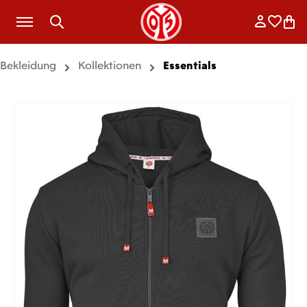
Zum Hauptinhalt springen
Anmelde
Merkli
War
Bekleidung
Kollektionen
Essentials