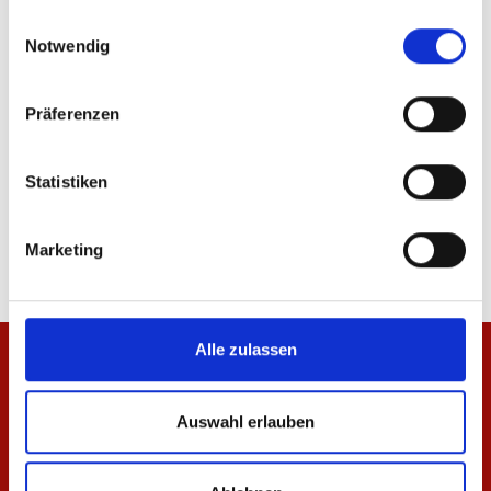
gesammelt haben.
Einwilligungsauswahl
ÄHNLICHE PRODUKTE
Notwendig
Präferenzen
Statistiken
Zip Jacke Essentials Rot Unisex
Zip Jacke Essentials A
69,95 €
69,95 €
Marketing
Alle zulassen
Auswahl erlauben