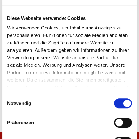
Diese Webseite verwendet Cookies
Produktdetails
Wir verwenden Cookies, um Inhalte und Anzeigen zu
personalisieren, Funktionen für soziale Medien anbieten
zu können und die Zugriffe auf unsere Website zu
analysieren. Außerdem geben wir Informationen zu Ihrer
ÄHNLICHE PRODUKTE
Verwendung unserer Website an unsere Partner für
soziale Medien, Werbung und Analysen weiter. Unsere
Partner führen diese Informationen möglicherweise mit
-50%
-50%
weiteren Daten zusammen, die Sie ihnen bereitgestellt
haben oder die sie im Rahmen Ihrer Nutzung der Dienste
Strickmütze Ausweichtrikot 25/26
Kappe Auswärtstrikot 
gesammelt haben.
Einwilligungsauswahl
Notwendig
17,48 €
34,95 €
19,98 €
39,95 €
Präferenzen