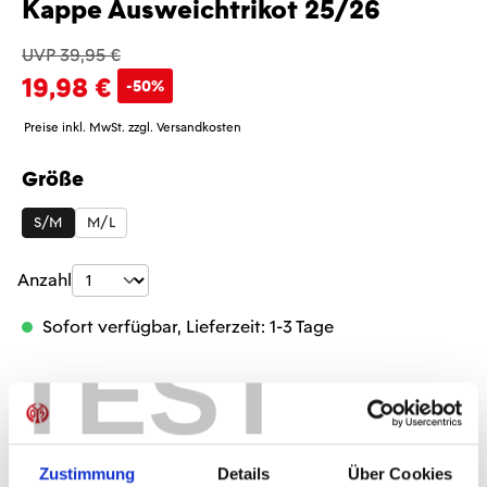
Kappe Ausweichtrikot 25/26
UVP 39,95 €
19,98 €
-50%
Preise inkl. MwSt. zzgl. Versandkosten
Größe
auswählen
S/M
M/L
Produkt Anzahl: Gib den gewünschten Wer
Anzahl
Sofort verfügbar, Lieferzeit: 1-3 Tage
TEST
IN DEN WARENKORB
Zustimmung
Details
Über Cookies