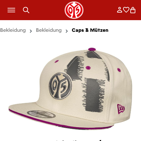
Zum Hauptinhalt springen
Anmelde
Merkli
War
Bekleidung
Bekleidung
Caps & Mützen