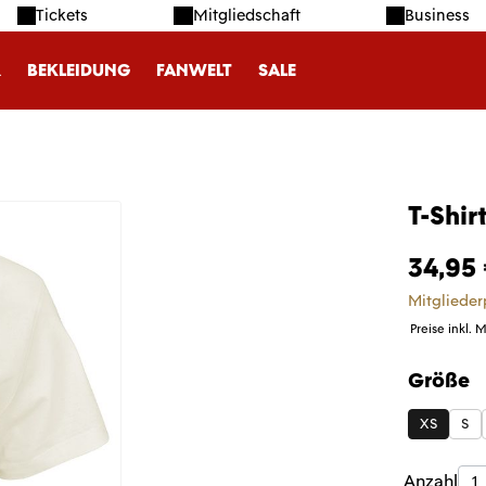
Tickets
Mitgliedschaft
Business
R
BEKLEIDUNG
FANWELT
SALE
T-Shir
34,95
Mitglieder
Preise inkl. 
Größe
auswäh
XS
S
Produk
Anzahl