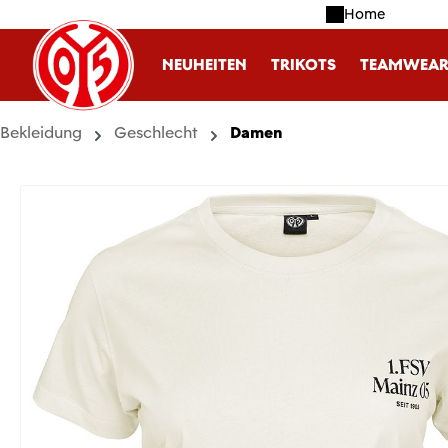
Home
m Hauptinhalt springen
Zur Suche springen
Zur Hauptnavigation springen
NEUHEITEN
TRIKOTS
TEAMWEA
Bekleidung
Geschlecht
Damen