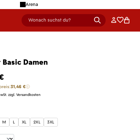
Arena
Anmelden
Merklist
Ware
Wonach suchst du?
header.searchDescription
t Basic Damen
 €
preis:
31,46 €
MwSt. zzgl. Versandkosten
len
M
L
XL
2XL
3XL
t Anzahl: Gib den gewünschten Wert ein 