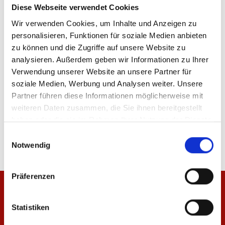
Diese Webseite verwendet Cookies
Wir verwenden Cookies, um Inhalte und Anzeigen zu
personalisieren, Funktionen für soziale Medien anbieten
ÄHNLICHE PRODUKTE
zu können und die Zugriffe auf unsere Website zu
analysieren. Außerdem geben wir Informationen zu Ihrer
Verwendung unserer Website an unsere Partner für
soziale Medien, Werbung und Analysen weiter. Unsere
Partner führen diese Informationen möglicherweise mit
Baby Set Mini Meenzer
Baby Mütze Mini Mee
weiteren Daten zusammen, die Sie ihnen bereitgestellt
haben oder die sie im Rahmen Ihrer Nutzung der Dienste
39,95 €
12,95 €
gesammelt haben.
Einwilligungsauswahl
Notwendig
Präferenzen
Statistiken