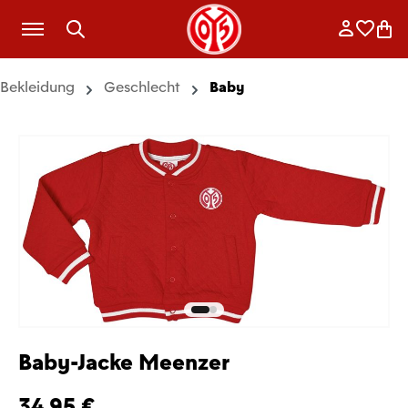
Zum Hauptinhalt springen
Anmelde
Merkli
War
Bekleidung
Geschlecht
Baby
Baby-Jacke Meenzer
34,95 €