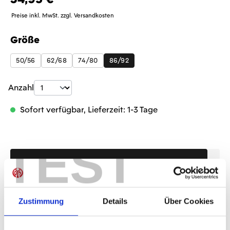
Preise inkl. MwSt. zzgl. Versandkosten
Größe
auswählen
50/56
62/68
74/80
86/92
Produkt Anzahl: Gib den gewünschten Wer
Anzahl
Sofort verfügbar, Lieferzeit: 1-3 Tage
TEST
IN DEN WARENKORB
Zustimmung
Details
Über Cookies
Produktdetails