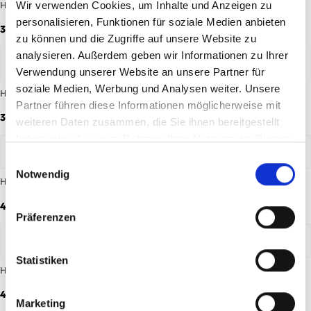
Heimshorts 26/27 Kinder
Hipbag Logo
Wir verwenden Cookies, um Inhalte und Anzeigen zu
personalisieren, Funktionen für soziale Medien anbieten
34,95 €
39,95 €
zu können und die Zugriffe auf unsere Website zu
analysieren. Außerdem geben wir Informationen zu Ihrer
Verwendung unserer Website an unsere Partner für
soziale Medien, Werbung und Analysen weiter. Unsere
Hissfahne Fastnacht
Hissfahne Karo
Partner führen diese Informationen möglicherweise mit
34,95 €
34,95 €
weiteren Daten zusammen, die Sie ihnen bereitgestellt
haben oder die sie im Rahmen Ihrer Nutzung der Dienste
gesammelt haben.
Einwilligungsauswahl
Notwendig
Hoodie Essentials Anthrazit Kinder
Hoodie Essentials Rot Kinder
44,95 €
44,95 €
Präferenzen
-40%
Statistiken
Hoodie seit 1905 Kinder
Hoodie Wardrobe Pro F.C. Beige
25/26 Herren
44,95 €
47,97 €
79,95 €
Marketing