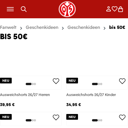
Zum Hauptinhalt springen
Anmelde
Merkli
War
Fanwelt
Geschenkideen
Geschenkideen
bis 50€
BIS 50€
NEU
NEU
Ausweichshorts 26/27 Herren
Ausweichshorts 26/27 Kinder
39,95 €
34,95 €
NEU
NEU