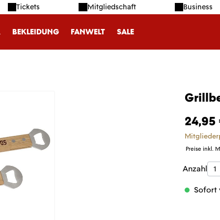
Tickets
Mitgliedschaft
Business
R
BEKLEIDUNG
FANWELT
SALE
Grillb
24,95
Mitglieder
Preise inkl. 
Produk
Anzahl
Sofort 