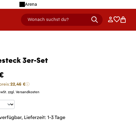
Arena
Anmelden
Merklist
Ware
Wonach suchst du?
header.searchDescription
esteck 3er-Set
 €
preis:
22,46 €
MwSt. zzgl. Versandkosten
t Anzahl: Gib den gewünschten Wert ein 
verfügbar, Lieferzeit: 1-3 Tage