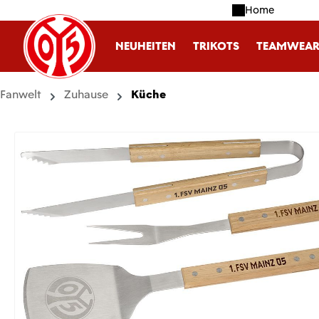
Home
m Hauptinhalt springen
Zur Suche springen
Zur Hauptnavigation springen
NEUHEITEN
TRIKOTS
TEAMWEA
Fanwelt
Zuhause
Küche