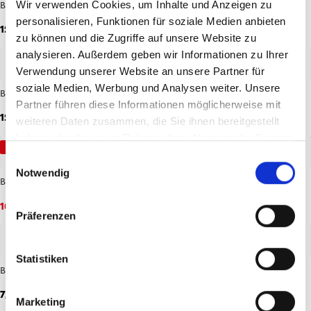
Wir verwenden Cookies, um Inhalte und Anzeigen zu
Baby Mütze Logo
Baby Mütze Mini Meenzer
personalisieren, Funktionen für soziale Medien anbieten
12,95 €
12,95 €
zu können und die Zugriffe auf unsere Website zu
analysieren. Außerdem geben wir Informationen zu Ihrer
Verwendung unserer Website an unsere Partner für
soziale Medien, Werbung und Analysen weiter. Unsere
Baby Schuhe Fastnacht
Baby Schuhe Mini Meenzer
Partner führen diese Informationen möglicherweise mit
12,95 €
12,95 €
weiteren Daten zusammen, die Sie ihnen bereitgestellt
haben oder die sie im Rahmen Ihrer Nutzung der Dienste
-50%
gesammelt haben.
Einwilligungsauswahl
Notwendig
Baby-Tuch Neuzugang
Badeente Fan
10,00 €
19,95 €
9,95 €
Präferenzen
Statistiken
Badeente Fastnacht
Badeente Fischerhut
7,95 €
9,95 €
Marketing