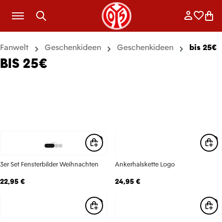
Zum Hauptinhalt springen
Anmelde
Merkli
War
Fanwelt
Geschenkideen
Geschenkideen
bis 25€
BIS 25€
3er Set Fensterbilder Weihnachten
Ankerhalskette Logo
22,95 €
24,95 €